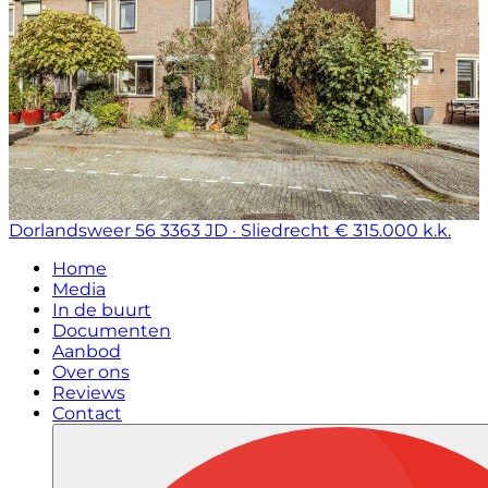
Dorlandsweer 56
3363 JD · Sliedrecht
€ 315.000 k.k.
Home
Media
In de buurt
Documenten
Aanbod
Over ons
Reviews
Contact